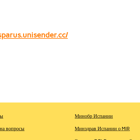
parus.unisender.cc/
ты
Минобр Испании
на вопросы
Минздрав Испании о MIR